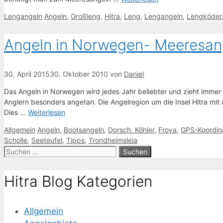
Kategorien
Schlagwörter
Lengangeln
Angeln
,
Großleng
,
Hitra
,
Leng
,
Lengangeln
,
Lengköder
Angeln in Norwegen- Meeresang
30. April 2015
30. Oktober 2010
von
Daniel
Das Angeln in Norwegen wird jedes Jahr beliebter und zieht imme
Anglern besonders angetan. Die Angelregion um die Insel Hitra mit
Dies …
Weiterlesen
Kategorien
Schlagwörter
Allgemein
Angeln
,
Bootsangeln
,
Dorsch. Köhler
,
Froya
,
GPS-Koordin
Scholle
,
Seeteufel
,
Tipps
,
Trondheimsleia
Suche
nach:
Hitra Blog Kategorien
Allgemein