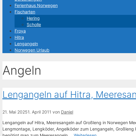
Ferienhaus Norwegen
Fischarten
Hering
Scholle
Froya
Hitra
Lengangeln
Norwegen Urlaub
Angeln
Lengangeln auf Hitra, Meeresa
21. Mai 2025
1. April 2011
von
Daniel
Lengangeln auf Hitra, Meeresangeln auf Großleng in Norwegen Mee
Lengmontage, Lengköder, Angelköder zum Lengangeln, Großleng Fa
benötigt man zum Meeresangeln …
Weiterlesen