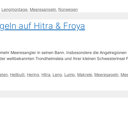
,
Lengmontage
,
Meeresangeln
,
Norwegen
eln auf Hitra & Froya
r mehr Meeresangler in seinen Bann. Insbesondere die Angelregione
 der weltbekannten Trondheimsleia und Ihrer kleinen Schwesterinsel 
aten
,
Heilbutt
,
Hering
,
Hitra
,
Leng
,
Lump
,
Makrele
,
Meeresageln
,
Mee