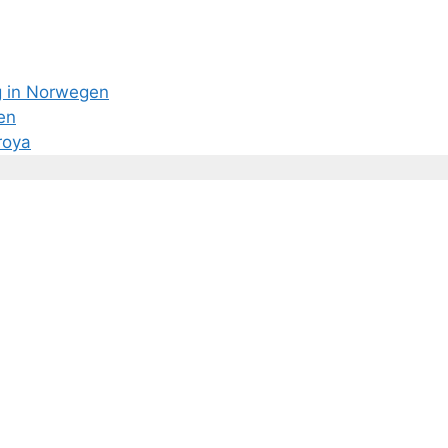
g in Norwegen
en
roya