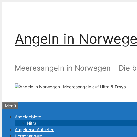
Zum
Inhalt
springen
Angeln in Norwege
Meeresangeln in Norwegen – Die b
Menü
Angelgebiete
Hitra
Angelreise Anbieter
Dorschangeln