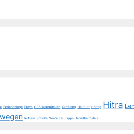
Hitra
Le
e
Ferienanlage
Froya
GPS-Koordinaten
Großleng
Heilbutt
Hering
rwegen
Rottem
Scholle
Seeteufel
Tipps
Trondheimsleia