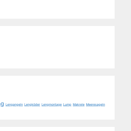
ng
Lengangeln
Lengköder
Lengmontage
Lump
Makrele
Meeresageln