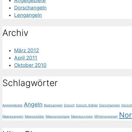
Angelgebiete
Dorschangeln
Lengangeln
Archiv
März 2012
April 2011
Oktober 2010
Schlagwörter
Angeln
Angelgebiete
Bootsangeln
Dorsch
Dorsch. Köhler
Dorschangeln
Dorsch
No
Meeresangeln
Meeresköder
Meeresmontage
Meeressystem
Mittelnorwegen