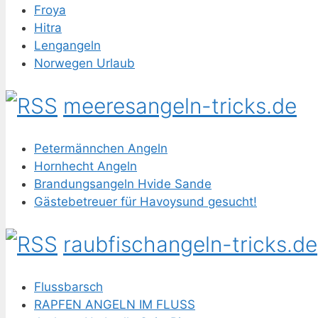
Froya
Hitra
Lengangeln
Norwegen Urlaub
meeresangeln-tricks.de
Petermännchen Angeln
Hornhecht Angeln
Brandungsangeln Hvide Sande
Gästebetreuer für Havoysund gesucht!
raubfischangeln-tricks.de
Flussbarsch
RAPFEN ANGELN IM FLUSS