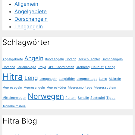
Allgemein
Angelgebiete
Dorschangeln
Lengangeln
Schlagwörter
Angeln
Angelgebiete
Bootsangeln
Dorsch
Dorsch. Köhler
Dorschangeln
Dorsche
Ferienanlage
Froya
GPS-Koordinaten
Großleng
Heilbutt
Hering
Hitra
Leng
Lengangeln
Lengköder
Lengmontage
Lump
Makrele
Meeresageln
Meeresangeln
Meeresköder
Meeresmontage
Meeressystem
Norwegen
Mittelnorwegen
Rottem
Scholle
Seeteufel
Tipps
Trondheimsleia
Hitra Blog